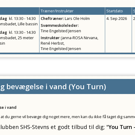
Træner/Instruktør
Startdato
edag
kl.
13:30 - 14:30
Cheftræner
:
Lars Ole Holm
4. Sep 2026
vnsbadet, Lille bassin
Svømmeskoleleder
:
Tine Engelsted Jensen
edag
kl.
13:30 - 14:30
vnsbadet, 25 meter
Instruktør
:
Janna-ROSA Nirvana
,
sin
René Herbst
,
Tine Engelsted Jensen
g bevægelse i vand
(
You Turn
)
se i vand
at du gerne vil bevæge dig noget mere, men kan du ikke få taget dig sam
bben SHS-Stevns et godt tilbud til dig; "
You T
urn 