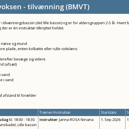
oksen - tilvænning
(
BMVT
)
 tilvænningsbassin (det lille bassin) og er for aldersgruppen 2-5 år. Hvert 
der er én instruktør tilknyttet holdet.
d næse og mund
ore plade, enten kolbøtte eller rulle sidelæns
 derefter bevæge sig videre
d (afsæt)
i vand
e i vand
 afstand til forælder
Træner/Instruktør
Startdato
S
rsdag
kl.
18:00 - 18:30
Instruktør
:
Janna-ROSA Nirvana
1. Sep 2026
1
vnsbadet, Lille bassin