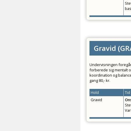
Ste
bas
Gravid
(
GR
Undervisningen foregår 
forberede sig mentalt o
koordination og balance
gang 80,- kr.
Hold
Tid
Gravid
On
Ste
Va