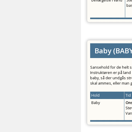
bevægelse i vand
St
ba
Baby
(
BAB
Sansehold for de helt s
Instruktøren er på land
baby, så der undgås stres
skal ammes, eller man 
Hold
Tid
Baby
On
Ste
Var