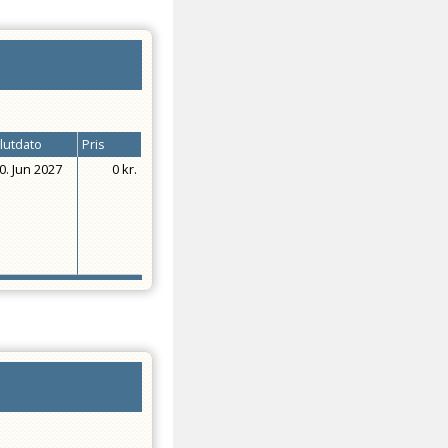
lutdato
Pris
0. Jun 2027
0 kr.