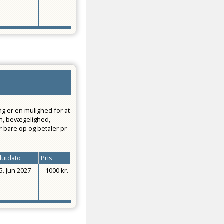
ng er en mulighed for at
on, bevægelighed,
r bare op og betaler pr
lutdato
Pris
5. Jun 2027
1000 kr.