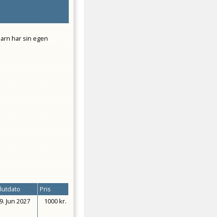
barn har sin egen
lutdato
Pris
9. Jun 2027
1000 kr.