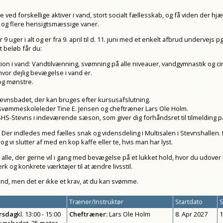
d forskellige aktiver i vand, stort socialt fællesskab, og få viden der hjæl
 og flere hensigtsmæssige vaner.
9 uger i alt og er fra 9. april til d. 11. juni med et enkelt afbrud undervejs pg
t beløb får du:
otion i vand: Vandtilvænning, svømning på alle niveauer, vandgymnastik og ci
hvor dejlig bevægelse i vand er.
og mønstre.
l Stevnsbadet, der kan bruges efter kursusafslutning.
svømmeskoleleder Tine E. Jensen og cheftræner Lars Ole Holm.
S-Stevns i indeværende sæson, som giver dig forhåndsret til tilmelding p
5. Der indledes med fælles snak og vidensdeling i Multisalen i Stevnshallen. D
 og vi slutter af med en kop kaffe eller te, hvis man har lyst.
l alle, der gerne vil i gang med bevægelse på et lukket hold, hvor du udo
ærk og konkrete værktøjer til at ændre livsstil.
and, men det er ikke et krav, at du kan svømme.
Træner/Instruktør
Startdato
S
rsdag
kl.
13:00 - 15:00
Cheftræner
:
Lars Ole Holm
8. Apr 2027
1