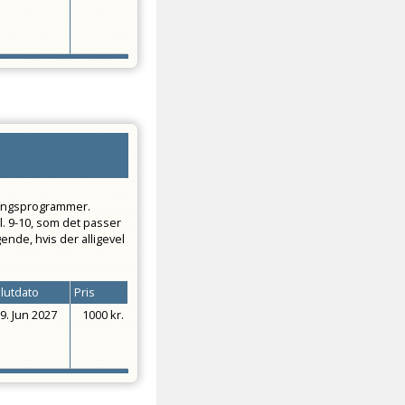
sningsprogrammer.
l. 9-10, som det passer
gende, hvis der alligevel
lutdato
Pris
9. Jun 2027
1000 kr.