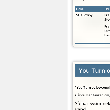
Hold
Tid
SFO Strøby
Fr
Ste
Fr
Ste
bas
You Turn o
"You Turn og bevægel
Går du med tanken om, 
Så har Svømmeklu
vand
"