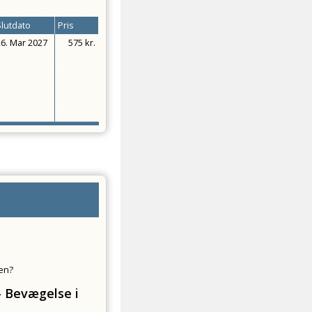
Slutdato
Pris
26. Mar 2027
575 kr.
men?
- Bevægelse i