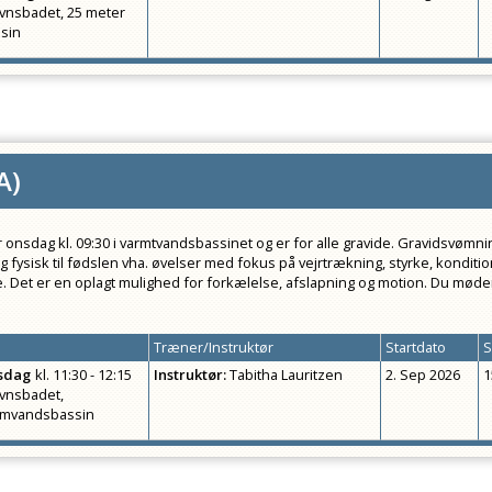
vnsbadet, 25 meter
sin
A
)
onsdag kl. 09:30 i varmtvandsbassinet og er for alle gravide. Gravidsvømni
g fysisk til fødslen vha. øvelser med fokus på vejrtrækning, styrke, konditi
. Det er en oplagt mulighed for forkælelse, afslapning og motion. Du møde
Træner/Instruktør
Startdato
S
sdag
kl.
11:30 - 12:15
Instruktør
:
Tabitha Lauritzen
2. Sep 2026
1
vnsbadet,
rmvandsbassin