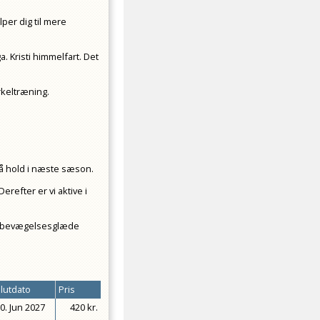
per dig til mere
a. Kristi himmelfart. Det
rkeltræning.
å hold i næste sæson.
erefter er vi aktive i
ver bevægelsesglæde
lutdato
Pris
0. Jun 2027
420 kr.