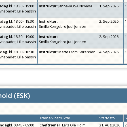
rsdag
kl.
18:30 - 19:00
Instruktør
:
Janna-ROSA Nirvana
1. Sep 2026
1
vnsbadet, Lille bassin
sdag
kl.
18:00 - 18:30
Instruktør
:
2. Sep 2026
1
vnsbadet, Lille bassin
Smilla Kongebro Juul Jensen
sdag
kl.
18:30 - 19:00
Instruktør
:
2. Sep 2026
1
vnsbadet, Lille bassin
Smilla Kongebro Juul Jensen
edag
kl.
18:00 - 18:30
Instruktør
:
Mette From Sørensen
4. Sep 2026
1
vnsbadet, Lille bassin
hold
(
ESK
)
Træner/Instruktør
Startdato
S
ndag
kl.
08:45 - 09:00
Cheftræner
:
Lars Ole Holm
31. Aug 2026
2