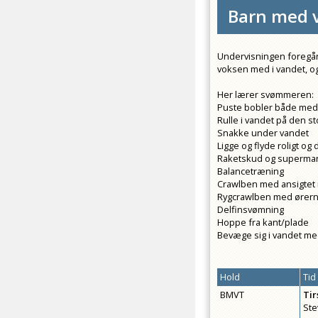
Barn med v
Undervisningen foregår i
voksen med i vandet, og 
Her lærer svømmeren:
Puste bobler både me
Rulle i vandet på den st
Snakke under vandet
Ligge og flyde roligt og
Raketskud og superman
Balancetræning
Crawlben med ansigtet 
Rygcrawlben med ørern
Delfinsvømning
Hoppe fra kant/plade
Bevæge sig i vandet med
Hold
Tid
BMVT
Ti
Ste