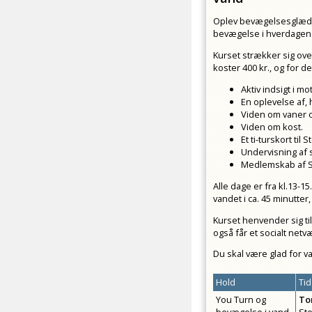
Oplev bevægelsesglæde ve
bevægelse i hverdagen
Kurset strækker sig over 
koster 400 kr., og for de
Aktiv indsigt i m
En oplevelse af, 
Viden om vaner 
Viden om kost.
Et ti-turskort ti
Undervisning af 
Medlemskab af SH
Alle dage er fra kl.13-1
vandet i ca. 45 minutter,
Kurset henvender sig ti
også får et socialt netv
Du skal være glad for v
Hold
Tid
You Turn og
To