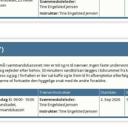
evnsbadet, 25 meter
Svømmeskoleleder
:
ssin
Tine Engelsted Jensen
Instruktør
:
Tine Engelsted Jensen
Y
)
må i varmtvandsbassinet. Her er tid og ro til nærvær. Ingen faste undervi
 og vejleder efter behov. 30 minutters vandtid kan lægges i tidsrummet fra k
s og jag. I forhallen er der sat kaffe og te frem til fri afbenyttelse efterføl
gerne vil fortsætte den hyggelige snak med de andre forældre.
Træner/Instruktør
Startdato
S
sdag
kl.
09:00 - 10:00
Svømmeskoleleder
:
2. Sep 2026
1
vnsbadet,
Tine Engelsted Jensen
mvandsbassin
Instruktør
:
Tine Engelsted Jensen