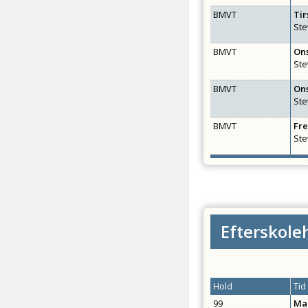
BMVT
Ti
Ste
BMVT
On
Ste
BMVT
On
Ste
BMVT
Fr
Ste
Efterskole
Hold
Tid
99
Ma