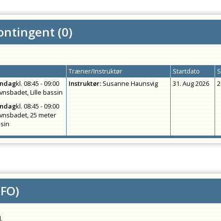
ntingent
(
0
)
Træner/Instruktør
Startdato
S
ndag
kl.
08:45 - 09:00
Instruktør
:
Susanne Haunsvig
31. Aug 2026
2
vnsbadet, Lille bassin
ndag
kl.
08:45 - 09:00
vnsbadet, 25 meter
sin
SFO
)
.