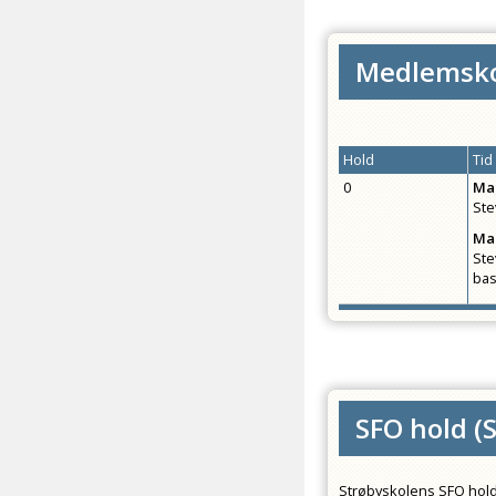
Medlemsko
Hold
Tid
0
Ma
Ste
Ma
Ste
bas
SFO hold
(
Strøbyskolens SFO hold