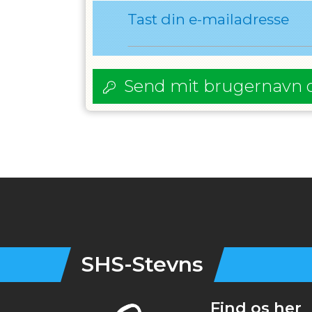
Tast din e-mailadresse
Send mit brugernavn 
Instagram
SHS-Stevns
Find os her