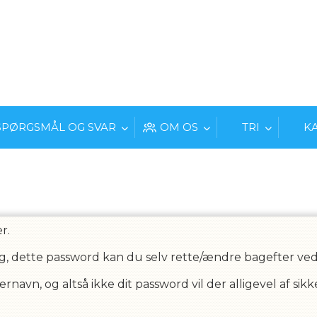
SPØRGSMÅL OG SVAR
OM OS
TRI
K
r.
g, dette password kan du selv rette/ændre bagefter ved a
avn, og altså ikke dit password vil der alligevel af si