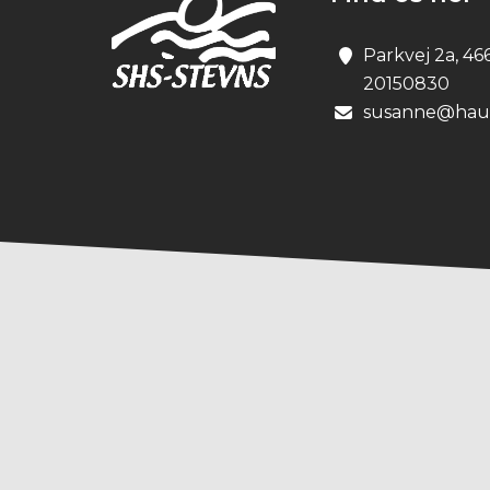
Parkvej 2a, 46
20150830
susanne@haun