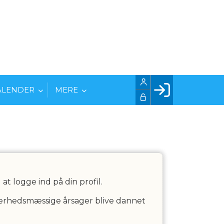
ALENDER
MERE
Facebook login
Husk mig
Glemt password
Opret profil
LOG IND
t logge ind på din profil.
kkerhedsmæssige årsager blive dannet