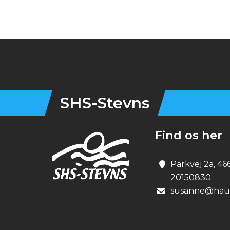
Instagram
OPRET EN PROF
SHS-Stevns
Find os her
Parkvej 2a, 46
20150830
susanne@haun