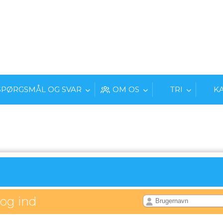
SPØRGSMÅL OG SVAR
OM OS
TRI
K
log ind