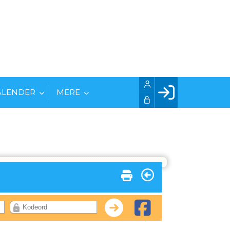
ALENDER
MERE
Facebook login
Husk mig
Glemt password
Opret profil
LOG IND