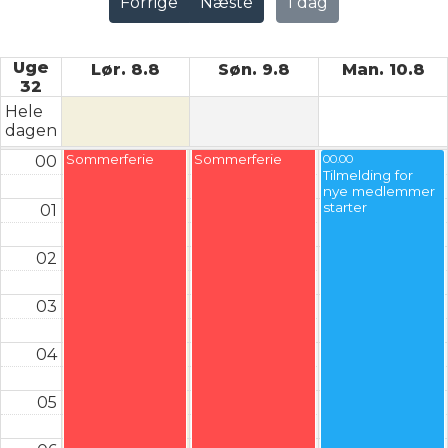
Forrige
Næste
I dag
Uge
Lør. 8.8
Søn. 9.8
Man. 10.8
32
Hele
dagen
Sommerferie
Sommerferie
00
00.00
Tilmelding for
nye medlemmer
starter
01
02
03
04
05