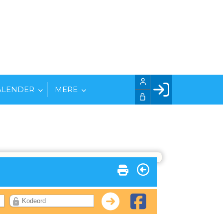
ALENDER
MERE
Facebook login
Husk mig
Glemt password
Opret profil
LOG IND