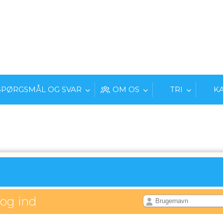
SPØRGSMÅL OG SVAR
OM OS
TRI
K
log ind