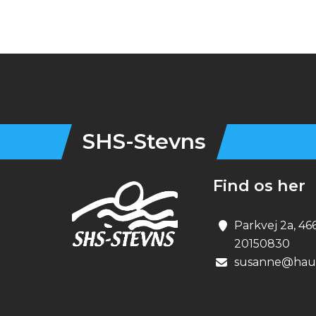
Instagram
OPRET EN PROF
SHS-Stevns
Find os her
Parkvej 2a, 46
20150830
susanne@haun