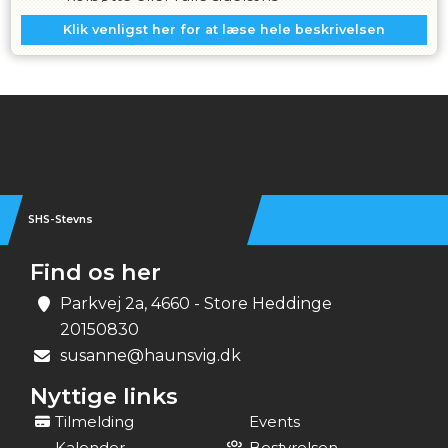
Snakke under vandet
Klik venligst her for at læse hele beskrivelsen
Ligge og flyde roligt og derefter bevæge sig
videre
Raketskud og supermand (afsæt)
Balancetræning
Crawlben med ansigtet i vand
Instagram
Rygcrawlben med ørerne i vand
Delfinsvømning
Hoppe fra kant/plade
Bevæge sig i vandet med afstand til forælder
SHS-Stevns
Find os her
Parkvej 2a, 4660 - Store Heddinge
20150830
susanne@haunsvig.dk
Nyttige links
Tilmelding
Events
Kalender
Bestyrelsen