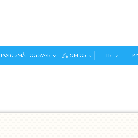
SPØRGSMÅL OG SVAR
OM OS
TRI
K