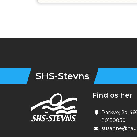
Instagram
SHS-Stevns
Find os her
Parkvej 2a, 46
20150830
susanne@haun