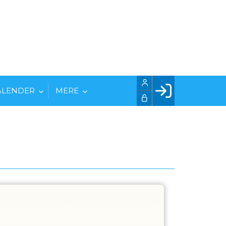
ALENDER
MERE
Facebook login
Husk mig
Glemt password
Opret profil
LOG IND